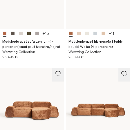
+
15
+
11
Modulopbygget sofa Lennon (4-
Modulopbygget hjørnesofa i teddy
personers) med pouf (venstre/højre)
bouclé Wolke (4-personers)
Westwing Collection
Westwing Collection
Nuværende pris
Nuværende pris
25.499 kr.
23.899 kr.