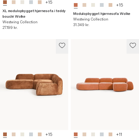
+
15
+
15
XL modulopbygget hjørnesofa i teddy
Modulopbygget hjørnesofa Wolke
bouclé Wolke
Westwing Collection
Westwing Collection
Nuværende pris
31.349 kr.
Nuværende pris
27.199 kr.
+
15
+
11