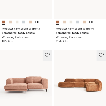
+
11
+
11
Modulær hjørnesofa Wolke (3-
Modulær hjørnesofa Wolke (4-
personers) i teddy bouclé
personers) i teddy bouclé
Westwing Collection
Westwing Collection
Nuværende pris
Nuværende pris
18.149 kr.
21.449 kr.