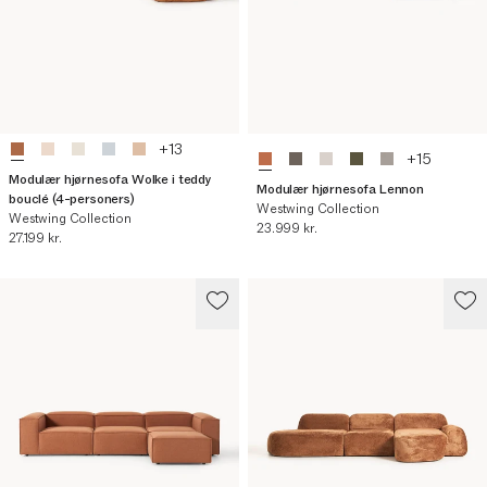
+
13
+
15
Modulær hjørnesofa Wolke i teddy
Modulær hjørnesofa Lennon
bouclé (4-personers)
Westwing Collection
Westwing Collection
Nuværende pris
23.999 kr.
Nuværende pris
27.199 kr.