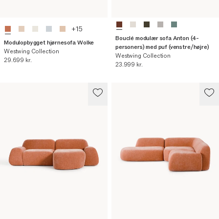
+
15
Bouclé modulær sofa Anton (4-
Modulopbygget hjørnesofa Wolke
personers) med puf (venstre/højre)
Westwing Collection
Westwing Collection
Nuværende pris
29.699 kr.
Nuværende pris
23.999 kr.