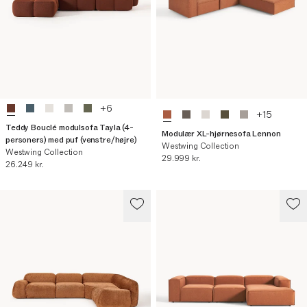
+
6
+
15
Teddy Bouclé modulsofa Tayla (4-
Modulær XL-hjørnesofa Lennon
personers) med puf (venstre/højre)
Westwing Collection
Westwing Collection
Nuværende pris
29.999 kr.
Nuværende pris
26.249 kr.