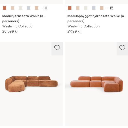
+
11
+
15
Modulhjørnesofa Wolke (3-
Modulopbygget hjørnesofa Wolke (4-
personers)
personers)
Westwing Collection
Westwing Collection
Nuværende pris
Nuværende pris
20.599 kr.
27.199 kr.