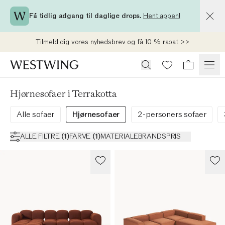
Få tidlig adgang til daglige drops.
Hent appen!
Tilmeld dig vores nyhedsbrev og få 10 % rabat >>
Hjørnesofaer i Terrakotta
Alle sofaer
Hjørnesofaer
2-personers sofaer
ALLE FILTRE
(
1
)
FARVE
(
1
)
MATERIALE
BRANDS
PRIS