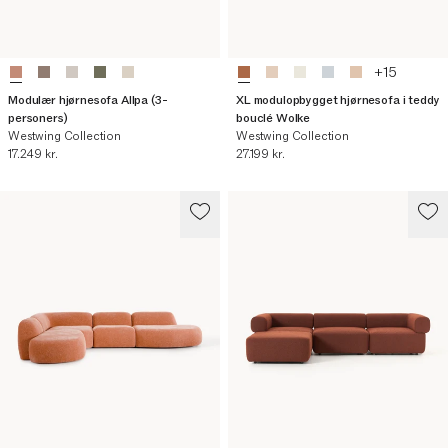
+
15
Modulær hjørnesofa Allpa (3-
XL modulopbygget hjørnesofa i teddy
personers)
bouclé Wolke
Westwing Collection
Westwing Collection
Nuværende pris
Nuværende pris
17.249 kr.
27.199 kr.