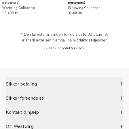
personers)
personers)
Westwing Collection
Westwing Collection
Nuværende pris
Nuværende pris
28.499 kr.
31.349 kr.
* Den laveste pris inden for de sidste 30 dage før
prisnedsættelsen fremgår på produktdetaljesiden.
20 af 20 produkter vises
Sikker betaling
Sikker forsendelse
Kontakt & hjælp
Om Westwing